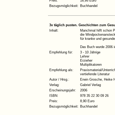
Preis:
16,95 Euro
Bezugsmöglichkeit:
Buchhandel
3x täglich pusten. Geschichten zum Ges
Inhalt:
Manchmal hilft schon P
die Windpockenansteckg
für kranke und gesunde
Das Buch wurde 2006 
Empfehlung für:
3 - 10 Jährige
Lehrer
Erzieher
Multiplikatoren
Empfehlung als:
Praxismaterial/Unterric
vertiefende Literatur
Autor / Hrsg.:
Erwin Grosche, Heike 
Verlag:
Gabriel Verlag
Erscheinungsjahr:
2006
ISBN:
978 35 22 30 09 26
Preis:
8,90 Euro
Bezugsmöglichkeit:
Buchhandel