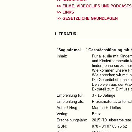
>> FILME, VIDEOCLIPS UND PODCASTS
>> LINKS
>> GESETZLICHE GRUNDLAGEN
LITERATUR
"Sag mir mal ..." Gesprächsführung mit K
Inhalt:
Für alle, die mit Kinde
und Kindertherapeutin 
finden, ohne sie zu man
Wie kommen unsere Frag
Wie sprechen wir mit ih
Die Gesprächstechniken
Beispielen aus der Prax
Extrateil zum Einfluss 
Empfehlung für:
3 - 15 Jährige
Empfehlung als:
Praxismaterial/Unterric
Autor / Hrsg.:
Martine F. Delfos
Verlag:
Beltz
Erscheinungsjahr:
2015 (10. überarbeitete
ISBN:
978 - 34 07 85 75 52