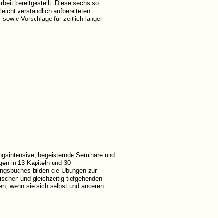
beit bereitgestellt. Diese sechs so
eicht verständlich aufbereiteten
sowie Vorschläge für zeitlich länger
ngsintensive, begeisternde Seminare und
en in 13 Kapiteln und 30
ungsbuches bilden die Übungen zur
schen und gleichzeitig tiefgehenden
en, wenn sie sich selbst und anderen