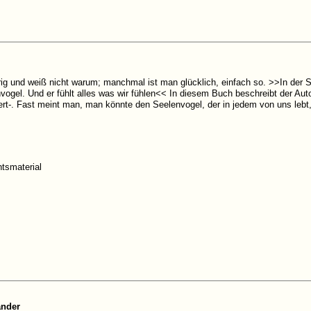
g und weiß nicht warum; manchmal ist man glücklich, einfach so. >>In der Seel
ogel. Und er fühlt alles was wir fühlen<< In diesem Buch beschreibt der Aut
iert-. Fast meint man, man könnte den Seelenvogel, der in jedem von uns lebt
htsmaterial
ander