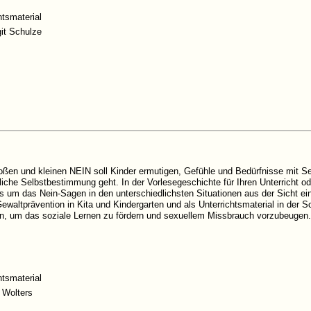
htsmaterial
git Schulze
ßen und kleinen NEIN soll Kinder ermutigen, Gefühle und Bedürfnisse mit Sel
iche Selbstbestimmung geht. In der Vorlesegeschichte für Ihren Unterricht od
 um das Nein-Sagen in den unterschiedlichsten Situationen aus der Sicht ei
Gewaltprävention in Kita und Kindergarten und als Unterrichtsmaterial in de
n, um das soziale Lernen zu fördern und sexuellem Missbrauch vorzubeugen.
htsmaterial
 Wolters