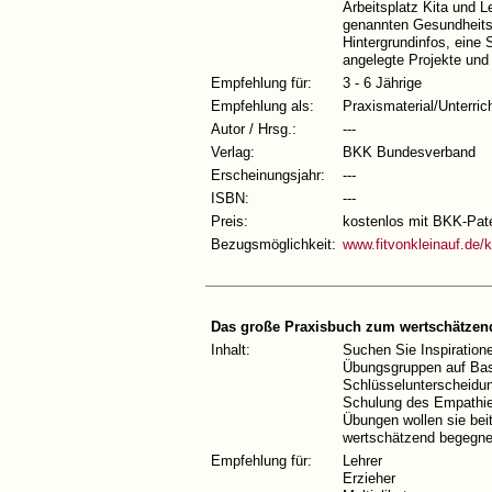
Arbeitsplatz Kita und L
genannten Gesundheitsba
Hintergrundinfos, eine 
angelegte Projekte und
Empfehlung für:
3 - 6 Jährige
Empfehlung als:
Praxismaterial/Unterric
Autor / Hrsg.:
---
Verlag:
BKK Bundesverband
Erscheinungsjahr:
---
ISBN:
---
Preis:
kostenlos mit BKK-Pat
Bezugsmöglichkeit:
www.fitvonkleinauf.de/k
Das große Praxisbuch zum wertschätzen
Inhalt:
Suchen Sie Inspiration
Übungsgruppen auf Basi
Schlüsselunterscheidun
Schulung des Empathiev
Übungen wollen sie bei
wertschätzend begegne
Empfehlung für:
Lehrer
Erzieher