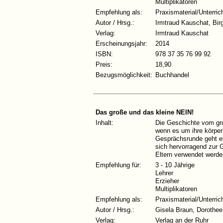
Multiplikatoren
Empfehlung als:
Praxismaterial/Unterric
Autor / Hrsg.:
Irmtraud Kauschat, Bir
Verlag:
Irmtraud Kauschat
Erscheinungsjahr:
2014
ISBN:
978 37 35 76 99 92
Preis:
18,90
Bezugsmöglichkeit:
Buchhandel
Das große und das kleine NEIN!
Inhalt:
Die Geschichte vom gro
wenn es um ihre körperl
Gesprächsrunde geht es
sich hervorragend zur 
Eltern verwendet werde
Empfehlung für:
3 - 10 Jährige
Lehrer
Erzieher
Multiplikatoren
Empfehlung als:
Praxismaterial/Unterric
Autor / Hrsg.:
Gisela Braun, Dorothee
Verlag:
Verlag an der Ruhr