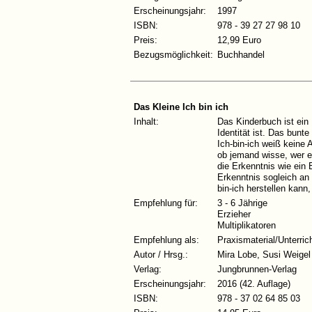
Erscheinungsjahr:
1997
ISBN:
978 - 39 27 27 98 10
Preis:
12,99 Euro
Bezugsmöglichkeit:
Buchhandel
Das Kleine Ich bin ich
Inhalt:
Das Kinderbuch ist ein 
Identität ist. Das bunt
Ich-bin-ich weiß keine 
ob jemand wisse, wer es 
die Erkenntnis wie ein B
Erkenntnis sogleich an 
bin-ich herstellen kann,
Empfehlung für:
3 - 6 Jährige
Erzieher
Multiplikatoren
Empfehlung als:
Praxismaterial/Unterric
Autor / Hrsg.:
Mira Lobe, Susi Weigel
Verlag:
Jungbrunnen-Verlag
Erscheinungsjahr:
2016 (42. Auflage)
ISBN:
978 - 37 02 64 85 03