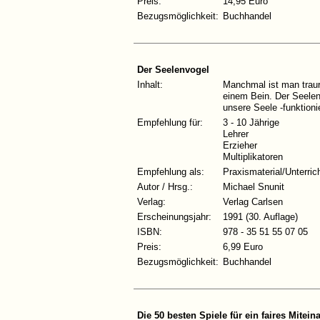
Preis:
14,95 Euro
Bezugsmöglichkeit:
Buchhandel
Der Seelenvogel
Inhalt:
Manchmal ist man trauri
einem Bein. Der Seelenv
unsere Seele -funktion
Empfehlung für:
3 - 10 Jährige
Lehrer
Erzieher
Multiplikatoren
Empfehlung als:
Praxismaterial/Unterric
Autor / Hrsg.:
Michael Snunit
Verlag:
Verlag Carlsen
Erscheinungsjahr:
1991 (30. Auflage)
ISBN:
978 - 35 51 55 07 05
Preis:
6,99 Euro
Bezugsmöglichkeit:
Buchhandel
Die 50 besten Spiele für ein faires Mitein