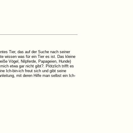
untes Tier, das auf der Suche nach seiner
te wissen was für ein Tier es ist. Das kleine
weiße Vögel, Nilpferde, Papageien, Hunde)
ich etwa gar nicht gibt?. Plötzlich trifft es
ine Ich-bin-ich freut sich und gibt seine
leitung, mit deren Hilfe man selbst ein Ich-