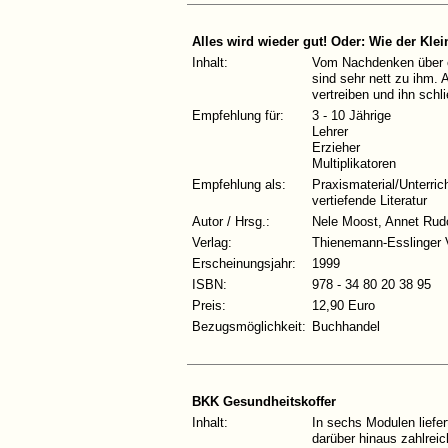
Alles wird wieder gut! Oder: Wie der K
Inhalt:
Vom Nachdenken über ei
sind sehr nett zu ihm. 
vertreiben und ihn schl
Empfehlung für:
3 - 10 Jährige
Lehrer
Erzieher
Multiplikatoren
Empfehlung als:
Praxismaterial/Unterric
vertiefende Literatur
Autor / Hrsg.:
Nele Moost, Annet Rud
Verlag:
Thienemann-Esslinger 
Erscheinungsjahr:
1999
ISBN:
978 - 34 80 20 38 95
Preis:
12,90 Euro
Bezugsmöglichkeit:
Buchhandel
BKK Gesundheitskoffer
Inhalt:
In sechs Modulen liefer
darüber hinaus zahlrei