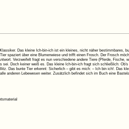
Klassiker. Das kleine Ich-bin-ich ist ein kleines, nicht näher bestimmbares, b
e Tier spaziert über eine Blumenwiese und trifft einen Frosch. Der Frosch möch
Antwort. Verzweifelt fragt es nun verschiedene andere Tiere (Pferde, Fische, 
sei. Doch keiner weiß es. Das kleine Ich-bin-ich fragt sich schließlich: Ob's m
litz. Das bunte Tier erkennt: Sicherlich – gibt es mich: – Ich bin ich!. Das kle
alle anderen Lebewesen weiter. Zusätzlich befindet sich im Buch eine Bastelan
htsmaterial