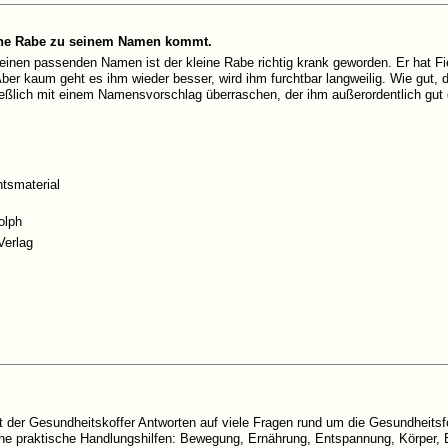
leine Rabe zu seinem Namen kommt.
nen passenden Namen ist der kleine Rabe richtig krank geworden. Er hat F
Aber kaum geht es ihm wieder besser, wird ihm furchtbar langweilig. Wie gut, d
ießlich mit einem Namensvorschlag überraschen, der ihm außerordentlich gut g
htsmaterial
olph
Verlag
t der Gesundheitskoffer Antworten auf viele Fragen rund um die Gesundheitsf
che praktische Handlungshilfen: Bewegung, Ernährung, Entspannung, Körper, 