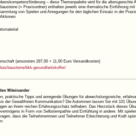
ebenskompetenzförderung – diese Themenpalette wird für die altersgerechte Ar
usteine (= Praxisordner) enthalten jeweils eine thematische Einführung mit l
Sammlung von Spielen und Anregungen für den täglichen Einsatz in der Praxis 
 Aktionen.
htsmaterial
enschaft (ansonsten 297,00 + 11,00 Euro Versandkosten)
itas/bausteine/bkk-gesundheitskoffer/
den Miteinander
en, praktische Tipps und anregende Übungen für abwechslungsreiche, erfahru
s der Gewaltfreien Kommunikation? Die Autorinnen lassen Sie mit 101 Übung
gen an ihrem reichen Erfahrungsschatz teilhaben. Das Herzstück dieses Üb
ermögens in Form von Selbstempathie und Einfühlung in andere. Mit spieleri
tragen, dass die Teilnehmerinnen und Teilnehmer Erleichterung und Kraft spür
n.